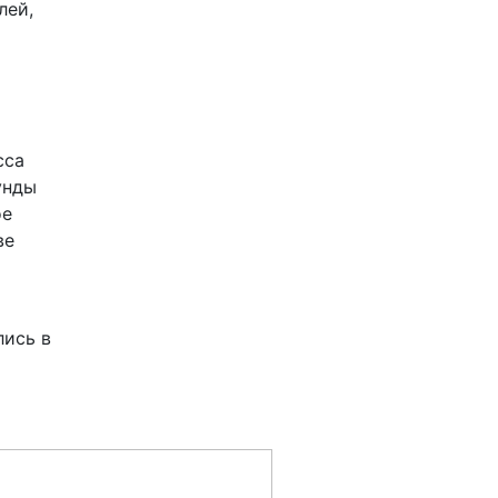
лей,
сса
унды
ое
ве
лись в