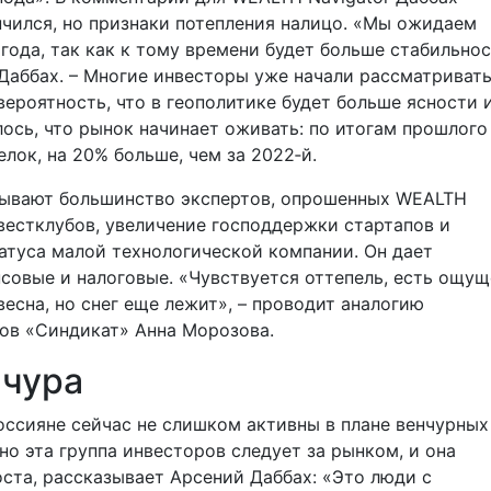
нчился, но признаки потепления налицо. «Мы ожидаем
года, так как к тому времени будет больше стабильнос
 Даббах. – Многие инвесторы уже начали рассматриват
вероятность, что в геополитике будет больше ясности 
ось, что рынок начинает оживать: по итогам прошлого
лок, на 20% больше, чем за 2022‑й.
зывают большинство экспертов, опрошенных WEALTH
нвестклубов, увеличение господдержки стартапов и
татуса малой технологической компании. Он дает
нсовые и налоговые. «Чувствуется оттепель, есть ощу
весна, но снег еще лежит», – проводит аналогию
ов «Синдикат» Анна Морозова.
нчура
ссияне сейчас не слишком активны в плане венчурных
но эта группа инвесторов следует за рынком, и она
оста, рассказывает Арсений Даббах: «Это люди с