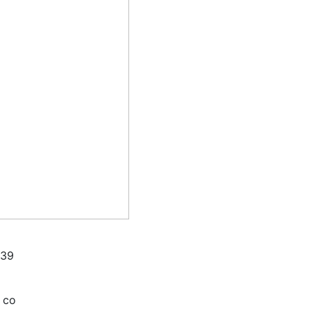
 39
 со