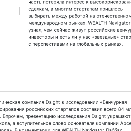
часть потеряла интерес к высокорискован
сделкам, а многим стартапам пришлось
выбирать между работой на отечественном
международном рынках. WEALTH Navigator
узнал, чем сейчас живут российские венч
инвесторы и есть ли у нас «звездные» ста
с перспективами на глобальных рынках.
тическая компания Dsight в исследовании «Венчурная
нсирования российских стартапов составил всего 84 м
у. Впрочем, презентацию исследования Dsight украшают
ола, а вступительное слово основателя компании Арс
пода». В комментарии для WEALTH Navigator Даббах