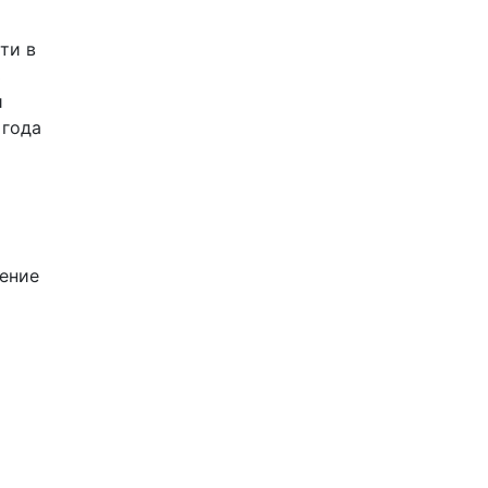
ти в
ь
и
 года
щение