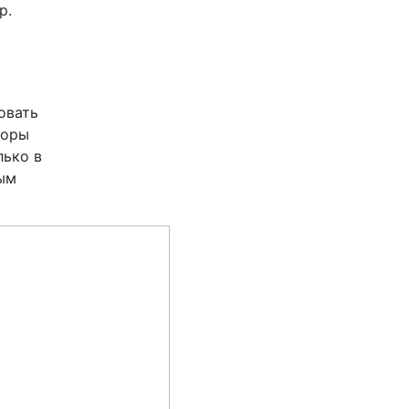
р.
овать
торы
лько в
ым