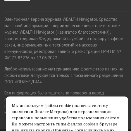
Электронная версия журнала WEALTH Navigator. Средство
массовой информации – периодическое печатное издание
журнал WEALTH Navigator (Навигатор благосостояния),
зарегистрирован Федеральной службой по надзору в сфере
связи, информационных технологий и массовых
коммуникаций, реестровая запись о регистрации СМИ ПИ №
ФС 77-83226 от 12.05.2022
Любое использование материалов или фрагментов из них на
любом языке допускается только с письменного разрешения
ООО «ЮНИМЕДИА».
Вся информация была тщательно проверена перед
публикацией. Однако изменения происходят постоянно, и
Мы используем файлы cookie (включая систему
редакция заранее приносит извинения за возможные
аналитики Яндекс.Метрика) для персонализации
неточности.
сервисов и повышения удобства пользования сайтом.
Вы можете настроить типы файлов cookie в браузере
или нажать кнопку «Принять», согласившись на их