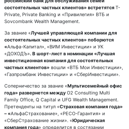
российский банк для обслуживания семей
состоятельных частных клиентов» встретятся
Т-
Private, Private Banking и «Привилегия» ВТБ и
Sovcombank Wealth Management.
За звание «
Лучшей управляющей компании для
состоятельных частных клиентов» поборются
«
Альфа-Капитал», «ВИМ Инвестиции» и УК
«ДОХОДЪ»
. В шорт-лист в номинации «Лучшая
инвестиционная компания для состоятельных
частных клиентов»
вошли «ВТБ Мои Инвестиции»,
«Газпромбанк Инвестиции» и «СберИнвестиции».
Соперничество за звание «
Мультисемейный офис
года» развернется между
O2 Consulting Multi
Family Office, Q Capital и UFG Wealth Management.
Претенденты на титул «
Страховая компания года»
– «
АльфаСтрахование», «РЕСО-Гарантия» и
«СберСтрахование жизни». «
Юридическая
компания года
» определится в состязании