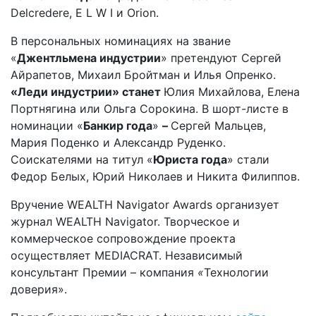
Delcredere, E L W I и Orion.
В персональных номинациях на звание
«
Джентльмена индустрии
» претендуют Сергей
Айрапетов, Михаил Бройтман и Илья Опренко.
«Леди индустрии» станет
Юлия Михайлова, Елена
Портнягина или Ольга Сорокина. В шорт-листе в
номинации «
Банкир года
»
–
Сергей Мальцев,
Мария Поденко и Александр Руденко.
Соискателями на титул «
Юриста года
» стали
Федор Белых, Юрий Николаев и Никита Филиппов.
Вручение WEALTH Navigator Awards организует
журнал WEALTH Navigator. Творческое и
коммерческое сопровождение проекта
осуществляет MEDIACRAT. Независимый
консультант Премии – компания
«
Технологии
доверия».