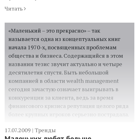
Читать
«Маленький – это прекрасно» – так
называется одна из концептуальных книг
начала 1970-х, посвященных проблемам
общества и бизнеса. Содержащийся в этом
названии тезис звучит актуально и четыре
десятилетия спустя. Быть небольшой
компанией в области wealth management
сегодня зачастую означает выигрывать в
конкуренции за клиента, ведь за время
финансового кризиса репутация целого ряда
более крупных игроков серьезно пострадала.
17.07.2009 |
Тренды
Маленьких любят больше