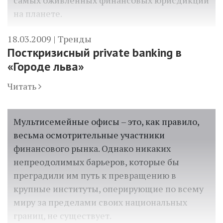
самых оживленных финансовых юрисдикций
на планете.
18.03.2009 |
Тренды
Посткризисный private banking в
«Городе льва»
Читать
Мультисемейные офисы – это, как правило,
весьма осмотрительные участники
финансового рынка. Однако никаких
непреодолимых барьеров, которые бы
преградили им путь к превращению в
крупные институты, оперирующие по всему
миру за пределами своих национальных
границ, не существует.