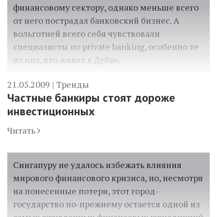
финансовому сектору, однако меньше всего
от него пострадал банковский бизнес. А
вольготней всего себя чувствовали
специалисты по private banking, особенно те
из них, кто живет в Дубае.
21.05.2009 |
Тренды
Частные банкиры стоят дороже
инвестиционных
Читать
Сингапуру не удалось избежать влияния
мирового финансового кризиса, но, несмотря
на понесенные потери, этот город-
государство по-прежнему остается одной из