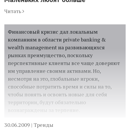
Читать
Финансовый кризис дал локальным
компаниям в области private banking &
wealth management на развивающихся
рынках преимущество, поскольку
перспективные клиенты все чаще доверяют
им управление своими активами. Но,
несмотря на это, глобальные игроки,
способные потратить время и силы на то,
чтобы понять и освоить новые для себя
территории, будут обязательно
вознаграждены за терпение.
30.06.2009 |
Тренды