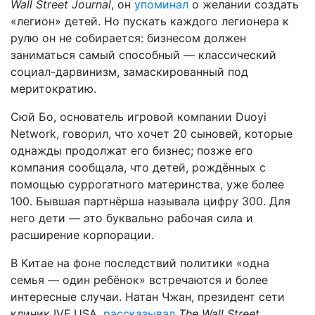
Wall Street Journal
, он
упоминал
о желании создать
«легион» детей. Но пускать каждого легионера к
рулю он не собирается: бизнесом должен
заниматься самый способный — классический
социал-дарвинизм, замаскированный под
меритократию.
Сюй Бо, основатель игровой компании Duoyi
Network, говорил, что хочет 20 сыновей, которые
однажды продолжат его бизнес; позже его
компания сообщала, что детей, рождённых с
помощью суррогатного материнства, уже более
100. Бывшая партнёрша называла цифру 300. Для
него дети — это буквально рабочая сила и
расширение корпорации.
В Китае на фоне последствий политики «одна
семья — один ребёнок» встречаются и более
интересные случаи. Натан Чжан, президент сети
клиник IVF USA,
рассказывал
The Wall Street