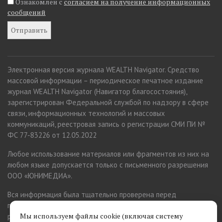
Ознакомлен с
согласием на получение информационных
сообщений
Электронная версия журнала WEALTH Navigator. Средство
массовой информации – периодическое печатное издание
журнал WEALTH Navigator (Навигатор благосостояния),
зарегистрирован Федеральной службой по надзору в сфере
связи, информационных технологий и массовых
коммуникаций, реестровая запись о регистрации СМИ ПИ №
ФС 77-83226 от 12.05.2022
Любое использование материалов или фрагментов из них на
любом языке допускается только с письменного разрешения
ООО «ЮНИМЕДИА».
Вся информация была тщательно проверена перед
публикацией. Однако изменения происходят постоянно, и
Мы используем файлы cookie (включая систему
редакция заранее приносит извинения за возможные