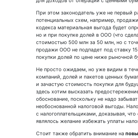
для доходов от операций с ценными бум
При этом законодатель уже не первый 
потенциальных схем, например, продажи
кодекса материальная выгода будет опре
но и при покупке долей в ООО (что сде
стоимостью 500 млн за 50 млн, но с точ
продажи ООО не подпадет под ставку 15
покупки долей по цене ниже рыночной бу
Не просто ожидаем, но уже видим в теч
компаний, долей и пакетов ценных бума
и зачастую стоимость покупки для буду
здесь хотим высказать предостережение
обоснование, поскольку не надо забыват
необоснованной налоговой выгоды. Нал
с налогоплательщиками, доказывая, что
являлось желание избежать уплаты нало
Стоит также обратить внимание на
повы