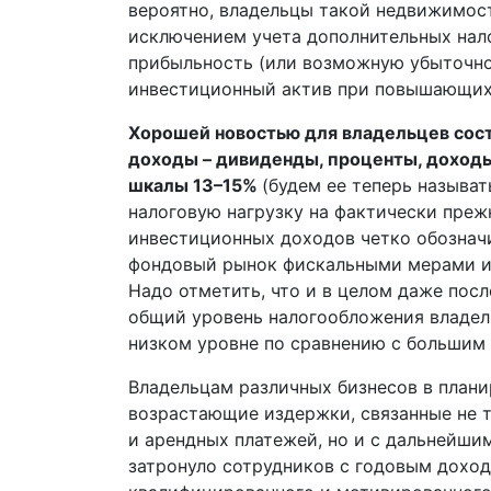
вероятно, владельцы такой недвижимост
исключением учета дополнительных нал
прибыльность (или возможную убыточн
инвестиционный актив при повышающихс
Хорошей новостью для владельцев сос
доходы – дивиденды, проценты, доходы
шкалы 13–15%
(будем ее теперь называт
налоговую нагрузку на фактически преж
инвестиционных доходов четко обознач
фондовый рынок фискальными мерами и 
Надо отметить, что и в целом даже пос­
общий уровень налогообложения владель
низком уровне по сравнению с большим 
Владельцам различных бизнесов в плани
возрастающие издержки, связанные не т
и арендных платежей, но и с дальнейши
затронуло сотрудников с годовым доходо