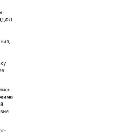
ен
 НДФЛ
ния,
нку
ев
лись
ежима
ий
твия
ат­