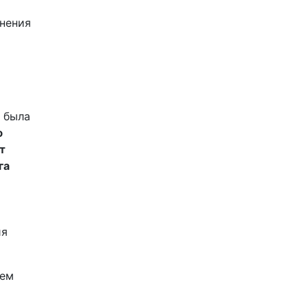
нения
 была
ю
т
га
ия
шем