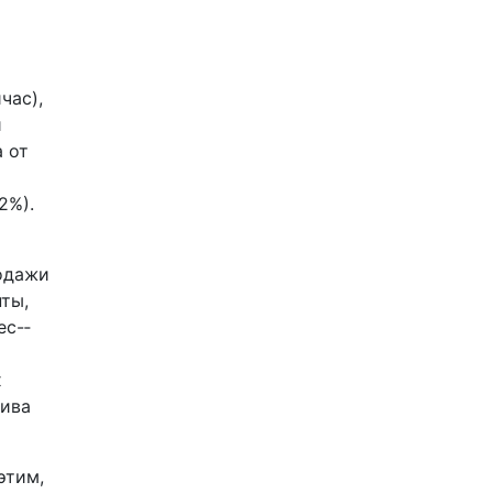
час),
й
а от
2%).
родажи
ты,
ес-­
х
тива
этим,