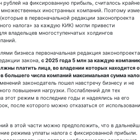
н руб­лей на фиксированную прибыль, считалось крайне
 множественных иностранных компаний. Поэтому изме
 (которые в первоначальной редакции законопроекта
ного налога» за каждую КИК) могли привести
для владельцев многоступенчатых холдингов
паний.
лями бизнеса первоначальная редакция законопроекта
едакции закона,
с 2025 года 5 млн за каждую компани
жны платить лица, во владении которых находится о
ев большего числа компаний максимальная сумма нало
зменений законодатель пошел навстречу бизнесу и не
ного повышения нагрузки. Послаблений для тех
а этот режим в последние годы и надеялись на его
рок, после которого можно отказаться от использован
ний в этой части можно предположить, что в дальней
ение режима уплаты налога с фиксированной прибыли.