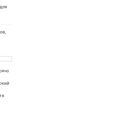
для
ов,
орячо
окий
тя