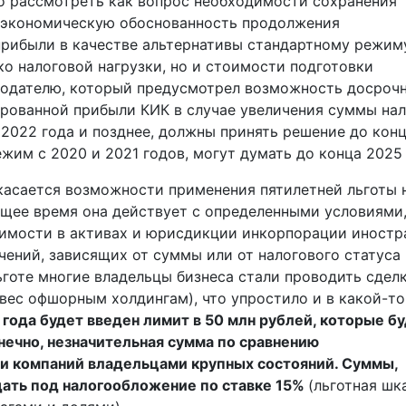
 рассмотреть как вопрос необходимости сохранения
и экономическую обоснованность продолжения
рибыли в качестве альтернативы стандартному режим
ко налоговой нагрузки, но и стоимости подготовки
онодателю, который предусмотрел возможность досроч
ированной прибыли КИК в случае увеличения суммы нал
 2022 года и позднее, должны принять решение до кон
ежим с 2020 и 2021 годов, могут думать до конца 2025 
касается возможности применения пятилетней льготы 
ящее время она действует с определенными условиями
имости в активах и юрисдикции инкорпорации иностр
чений, зависящих от суммы или от налогового статуса
ьготе многие владельцы бизнеса стали проводить сдел
вес офшорным холдингам), что упростило и в какой-то
 года будет введен лимит в 50 млн руб­лей, которые б
нечно, незначительная сумма по сравнению
и компаний владельцами крупных состояний. Суммы,
ать под налогообложение по ставке 15%
(льготная шк