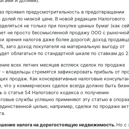
агами и долями).
раз проявил предусмотрительность в предотвращении
 долей по низкой цене. В новой редакции Налогового
деляться не только при покупке ценных бумаг (как сей
лает не просто бессмысленной продажу ООО с рыночно
ки зрения налогов даже более дорогой; доход продавц
%, зато доход покупателя на материальную выгоду от
дет облагаться по стандартной шкале по ставкам до 2
ение всех летних месяцев всплеск сделок по продаже
г – владельцы стремятся зафиксировать прибыль от п
щих продаж. Как консервативные налоговые консультан
, что у коммерческих сделок всегда должно быть бизн
ь о статье 54 Налогового кодекса о получении
оговые службы успешно применяют эту статью в спора
 единственной целью, например, сделки по продаже ак
га.
шение налога на дорогостоящую недвижимость.
Но с 