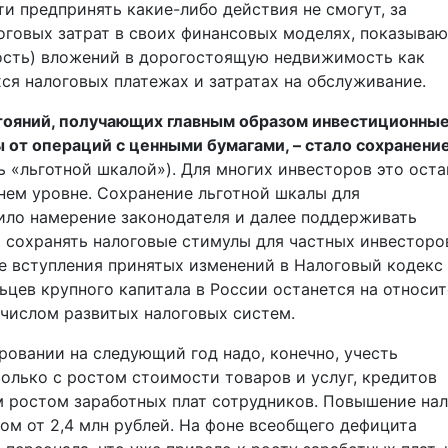
и предпринять какие-либо действия не смогут, за
оговых затрат в своих финансовых моделях, показыва
ость) вложений в дорогостоящую недвижимость как
я налоговых платежах и затратах на обслуживание.
тояний, получающих главным образом инвестиционны
 от операций с ценными бумагами, – стало сохранени
ь «льготной шкалой»). Для многих инвесторов это оста
нем уровне. Сохранение льготной шкалы для
ило намерение законодателя и далее поддерживать
сохранять налоговые стимулы для частных инвесторо
ле вступления принятых изменений в Налоговый кодекс
цев крупного капитала в России останется на относи
числом развитых налоговых систем.
ровании на следующий год надо, конечно, учесть
олько с ростом стоимос­ти товаров и услуг, кредитов
м ростом заработных плат сотрудников. Повышение на
м от 2,4 млн руб­лей. На фоне всеобщего дефицита