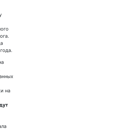
у
ного
ога.
ца
года.
на
,
анных
ки на
удут
ала